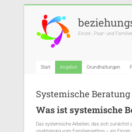
Zum
Inhalt
beziehung
springen
Einzel-, Paar- und Famili
Start
Angebot
Grundhaltungen
P
Systemische Beratung
Was ist systemische B
Das systemische Arbeiten, das sich zunächst al
unabhängig vom Familiensetting – als Einzel-,