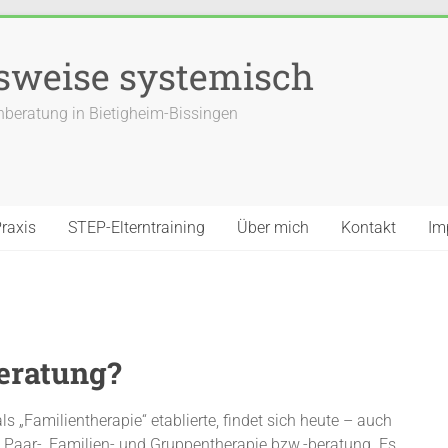
sweise systemisch
enberatung in Bietigheim-Bissingen
raxis
STEP-Elterntraining
Über mich
Kontakt
Im
eratung?
s „Familientherapie“ etablierte, findet sich heute – auch
 Paar-, Familien- und Gruppentherapie bzw.-beratung. Es