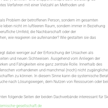
ntes Verfahren mit einer Vielzahl an Methoden und
 als Problem der betroffenen Person, sondern im gesamten
lle leben nicht im luftleeren Raum, sondern immer in Beziehung
berufliche Umfeld, die Nachbarschaft oder der
n, wie reagieren sie aufeinander? Wie gestalten sie das
egt dabei weniger auf der Erforschung der Ursachen als
eiten und neuen Sichtweisen. Ausgehend vom Anliegen der
rken und Fähigkeiten eine ganz zentrale Rolle. Innerhalb des
Menschen vorhandenen und manchmal (noch) nicht zugängliche
haffen zu können. In diesem Sinne kann die systemische Beratun
r Suche nach Lösungswegen, dem Nutzen von Ressourcen oder be
en folgende Seiten der beiden Dachverbände interessant für Sie
emische-gesellschaft.de